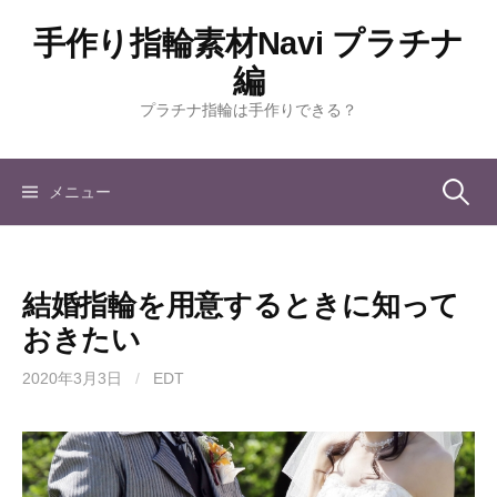
コ
手作り指輪素材Navi プラチナ
ン
テ
編
ン
プラチナ指輪は手作りできる？
ツ
へ
ス
検
メニュー
キ
ッ
索:
プ
結婚指輪を用意するときに知って
おきたい
2020年3月3日
/
EDT