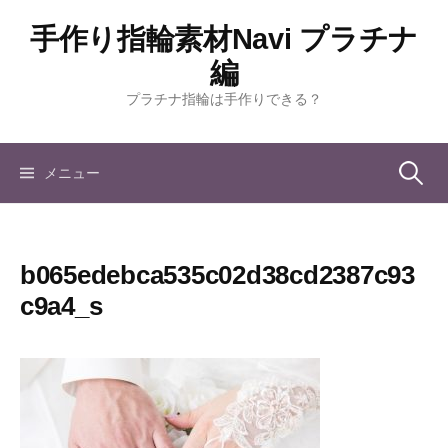
コ
手作り指輪素材Navi プラチナ
ン
テ
編
ン
プラチナ指輪は手作りできる？
ツ
へ
ス
検
メニュー
キ
ッ
索:
プ
b065edebca535c02d38cd2387c93
c9a4_s