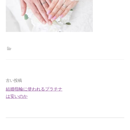
投
古い投稿
結婚指輪に使われるプラチナ
稿
は安いのか
ナ
ビ
ゲ