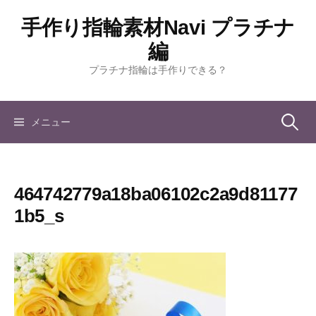
コ
手作り指輪素材Navi プラチナ
ン
テ
編
ン
プラチナ指輪は手作りできる？
ツ
へ
ス
検
メニュー
キ
ッ
索:
プ
464742779a18ba06102c2a9d81177
1b5_s