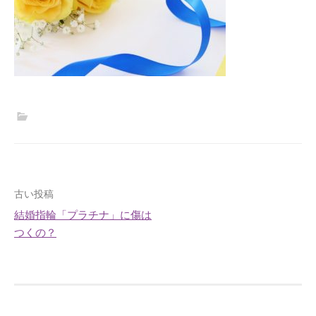
投
古い投稿
結婚指輪「プラチナ」に傷は
稿
つくの？
ナ
ビ
ゲ