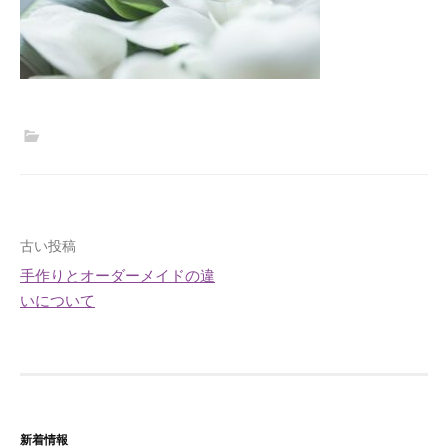
投
古い投稿
手作りとオーダーメイドの違
稿
いについて
ナ
ビ
ゲ
ー
新着情報