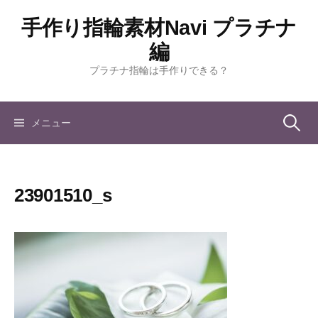
コ
手作り指輪素材Navi プラチナ
ン
テ
編
ン
プラチナ指輪は手作りできる？
ツ
へ
ス
検
メニュー
キ
ッ
索:
プ
23901510_s