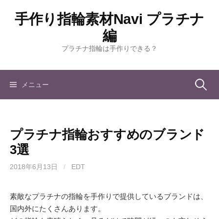
コ
手作り指輪素材Navi プラチナ
ン
テ
編
ン
プラチナ指輪は手作りできる？
ツ
へ
ス
検
メニュー
キ
ッ
索:
プ
プラチナ指輪おすすめのブランド
3選
2018年6月13日
/
EDT
素敵なプラチナの指輪を手作りで提供しているブランドは、
国内外にたくさんあります。