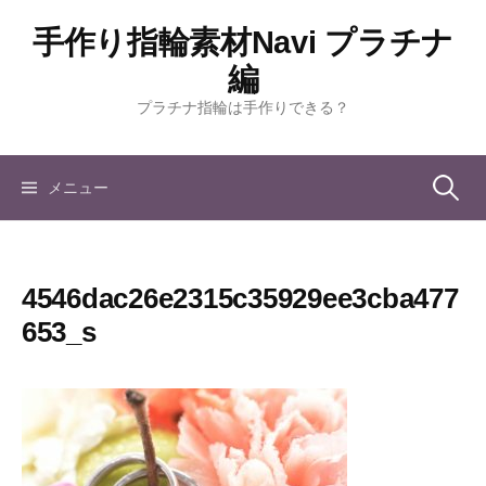
コ
手作り指輪素材Navi プラチナ
ン
テ
編
ン
プラチナ指輪は手作りできる？
ツ
へ
ス
検
メニュー
キ
ッ
索:
プ
4546dac26e2315c35929ee3cba477
653_s