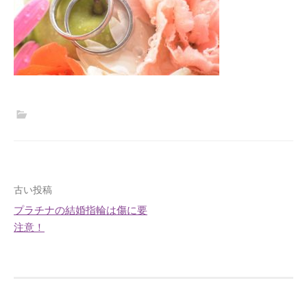
投
古い投稿
プラチナの結婚指輪は傷に要
稿
注意！
ナ
ビ
ゲ