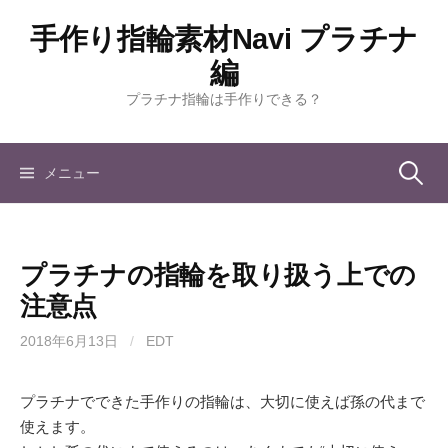
コ
手作り指輪素材Navi プラチナ
ン
テ
編
ン
プラチナ指輪は手作りできる？
ツ
へ
ス
検
メニュー
キ
ッ
索:
プ
プラチナの指輪を取り扱う上での
注意点
2018年6月13日
/
EDT
プラチナでできた手作りの指輪は、大切に使えば孫の代まで
使えます。