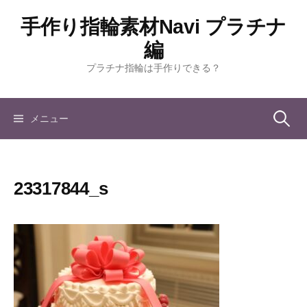
コ
手作り指輪素材Navi プラチナ
ン
テ
編
ン
プラチナ指輪は手作りできる？
ツ
へ
ス
検
メニュー
キ
ッ
索:
プ
23317844_s