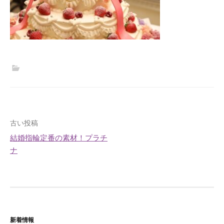
投
古い投稿
結婚指輪定番の素材！プラチ
稿
ナ
ナ
ビ
ゲ
ー
新着情報