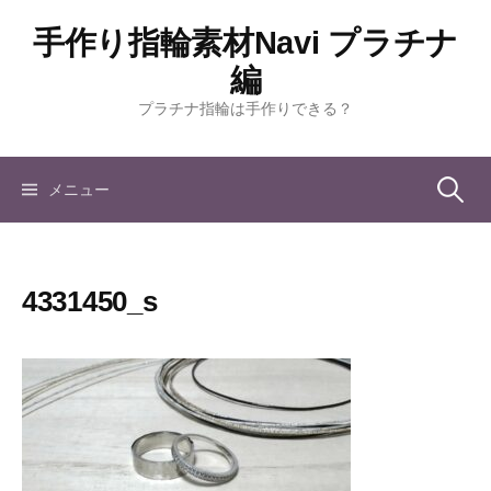
コ
手作り指輪素材Navi プラチナ
ン
テ
編
ン
プラチナ指輪は手作りできる？
ツ
へ
ス
検
メニュー
キ
ッ
索:
プ
4331450_s