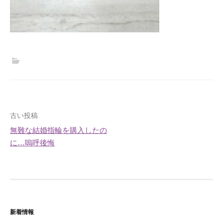
投
古い投稿
無難な結婚指輪を購入したの
稿
に…嗚呼後悔
ナ
ビ
ゲ
ー
新着情報